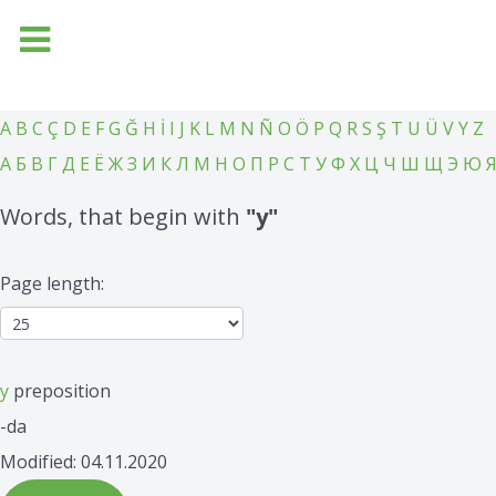
Hom
A
B
C
Ç
D
E
F
G
Ğ
H
İ
I
J
K
L
M
N
Ñ
O
Ö
P
Q
R
S
Ş
T
U
Ü
V
Y
Z
А
Б
В
Г
Д
Е
Ё
Ж
З
И
К
Л
М
Н
О
П
Р
С
Т
У
Ф
Х
Ц
Ч
Ш
Щ
Э
Ю
Words, that begin with
"у"
Page length:
у
preposition
-da
Modified: 04.11.2020