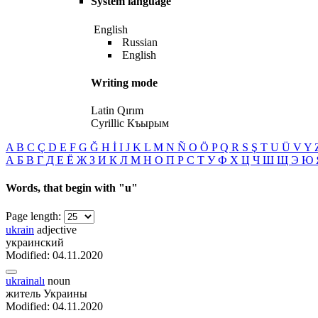
System language
English
Russian
English
Writing mode
Latin
Qırım
Cyrillic
Къырым
A
B
C
Ç
D
E
F
G
Ğ
H
İ
I
J
K
L
M
N
Ñ
O
Ö
P
Q
R
S
Ş
T
U
Ü
V
Y
А
Б
В
Г
Д
Е
Ё
Ж
З
И
К
Л
М
Н
О
П
Р
С
Т
У
Ф
Х
Ц
Ч
Ш
Щ
Э
Ю
Words, that begin with
"u"
Page length:
ukrain
adjective
украинский
Modified: 04.11.2020
ukrainalı
noun
житель Украины
Modified: 04.11.2020