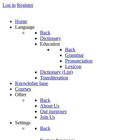
Log in
Register
Home
Language
Back
Dictionary
Education
Back
Grammar
Pronunciation
Lexicon
Dictionary (List)
Transliteration
Knowledge base
Courses
Other
Back
About Us
Our purposes
Join Us
Settings
Back