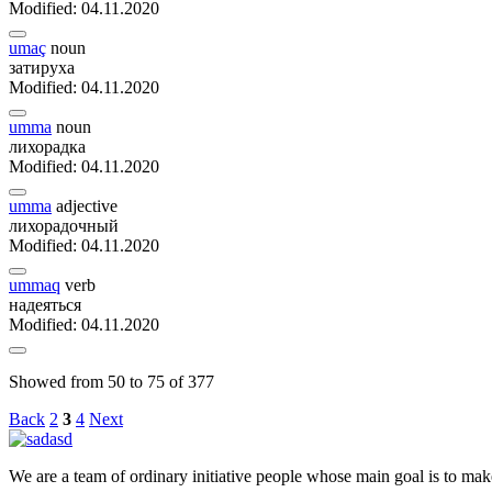
Modified: 04.11.2020
umaç
noun
затируха
Modified: 04.11.2020
umma
noun
лихорадка
Modified: 04.11.2020
umma
adjective
лихорадочный
Modified: 04.11.2020
ummaq
verb
надеяться
Modified: 04.11.2020
Showed from 50 to 75 of 377
Back
2
3
4
Next
We are a team of ordinary initiative people whose main goal is to mak